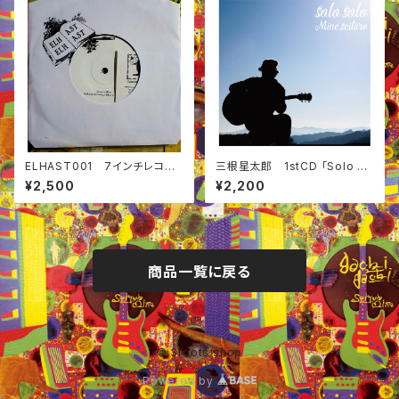
ELHAST001 7インチレコー
三根星太郎 1stCD 「Solo So
ド
lo」
¥2,500
¥2,200
商品一覧に戻る
© 3roots shop
Powered by