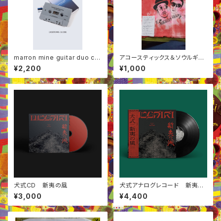
marron mine guitar duo ca
アコースティックス＆ソウルギャ
ssette tape
ング 手ぬぐい
¥2,200
¥1,000
犬式CD 新夷の風
犬式アナログレコード 新夷の
風
¥3,000
¥4,400