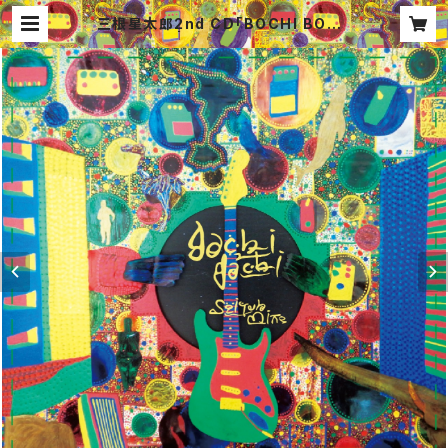
三根星太郎2nd CD「BOCHI BOCH
I」 | 3roots shop