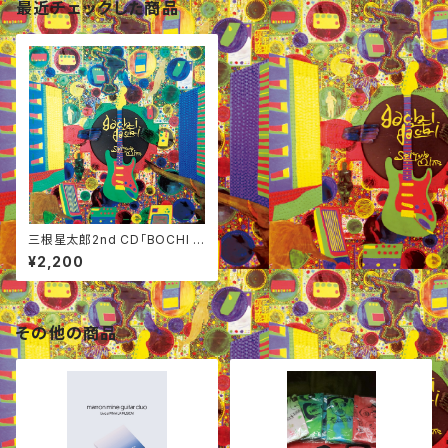
最近チェックした商品
三根星太郎2nd CD「BOCHI B
OCHI」
¥2,200
その他の商品