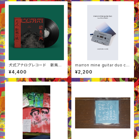
犬式アナログレコード 新夷の
marron mine guitar duo ca
風
ssette tape
¥4,400
¥2,200