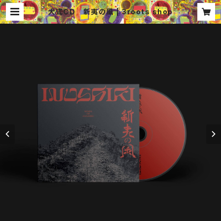
犬式CD 新夷の風 | 3roots shop