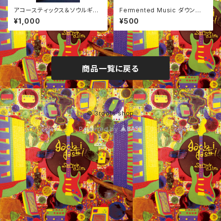
アコースティックス＆ソウルギャ
Fermented Music ダウンロ
ング 手ぬぐい
ードコード付きステッカー
¥1,000
¥500
商品一覧に戻る
© 3roots shop
Powered by