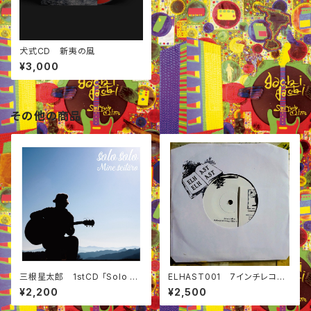
犬式CD 新夷の風
¥3,000
その他の商品
三根星太郎 1stCD 「Solo So
ELHAST001 7インチレコー
lo」
ド
¥2,200
¥2,500