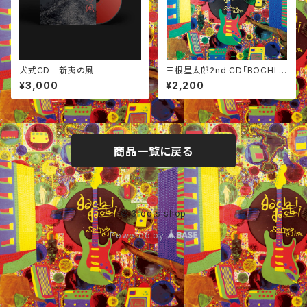
犬式CD 新夷の風
三根星太郎2nd CD「BOCHI B
OCHI」
¥3,000
¥2,200
商品一覧に戻る
© 3roots shop
Powered by