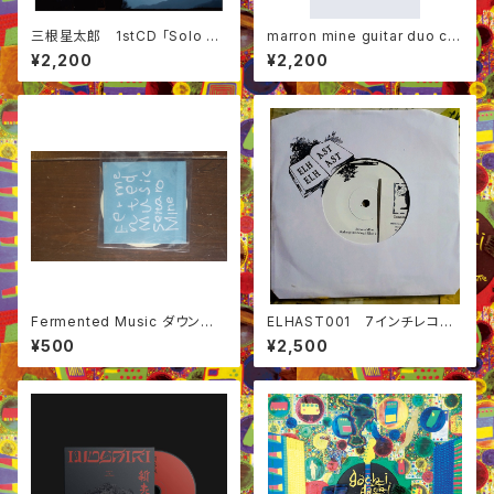
三根星太郎 1stCD 「Solo So
marron mine guitar duo ca
lo」
ssette tape
¥2,200
¥2,200
Fermented Music ダウンロ
ELHAST001 7インチレコー
ードコード付きステッカー
ド
¥500
¥2,500