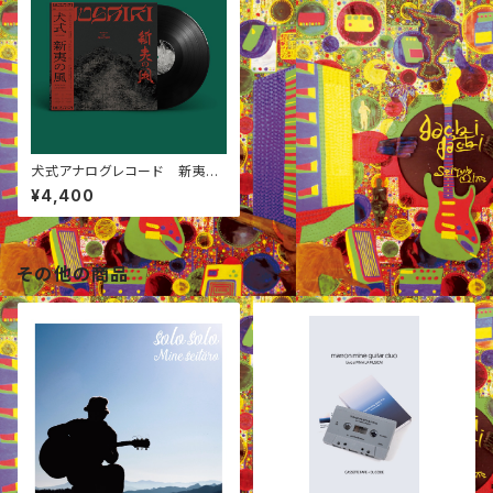
犬式アナログレコード 新夷の
風
¥4,400
その他の商品